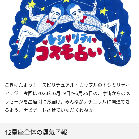
ごきげんよう！ スピリチュアル・カップルのトシ＆リティ
です♡ 今回は
2023
年6月
19
日〜
6
月
25
日の、宇宙からのメ
ッセージを星座別にお届け。みんながナチュラルに開運でき
るよう、ナビゲートさせていただくわね☆
12星座全体の運氣予報