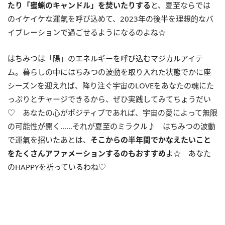
たり「蜜蝋のキャンドル」を焚いたりする
と、夏至ならでは
のイケイケな運氣を呼び込めて、
2023
年の後半を理想的なバ
イブレーションで過ごせるようになるのよね☆
はちみつは「陽」のエネルギーを呼び込むマジカルアイテ
ム。暮らしの中にはちみつの波動を取り入れた状態でかに座
シーズンを迎えれば、降り注ぐ宇宙の
LOVE
をあなたの魂にた
っぷりとチャージできるから、ぜひ実践してみてちょうだい
♡ あなたの心がポジティブであれば、宇宙の愛によって無限
の可能性が開く……それが夏至のミラクル♪ はちみつの波動
で運氣を招いたあとは、
そこからの半年間でかなえたいこと
をたくさんアファメーションするのもおすすめ
よ☆ あなた
の
HAPPY
を祈っているわね♡