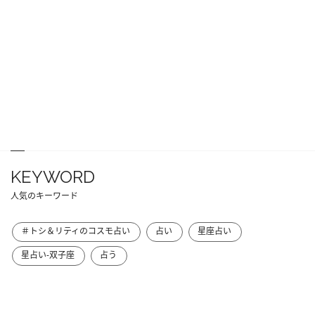
KEYWORD
人気のキーワード
＃トシ＆リティのコスモ占い
占い
星座占い
星占い-双子座
占う