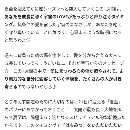
夏至を迎えてかに座シーズンへと突入していくこの
1
週間は、
あなたを成長に導く宇宙の
LOVE
がたっぷりと降り注ぐタイミ
ング
。無条件の愛を宿した宇宙のまなざしが、あなたを絶え
ず守り導いていることに気づく、心温まるような時期になる
と思うわよ♡
過去に背負った魂の傷を癒やして、愛を分かち合える大人に
成長していってちょうだいね……それが宇宙からのメッセージ
☆ この
1
週間の中で、
愛にまつわる心の傷が癒やされて、よ
り魅力的な自分に変容していく体験を、たくさんの人が引き
寄せる
のではないかしら♪
とりあえず開運のために大切なのは、
21
日に迎える「夏至」
のパワーにあやかっておくこと！ 太陽が最も長く大地を照
らす夏至は、陽極まって陰となるスピリチュアル的な転換点だ
からよ♪ このタイミングで
「はちみつ」をいただいただい