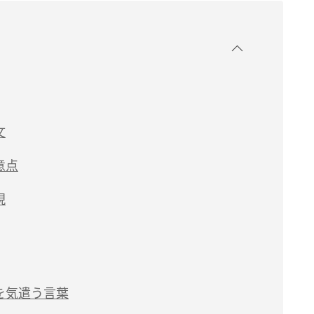
文
意点
現
を気遣う言葉