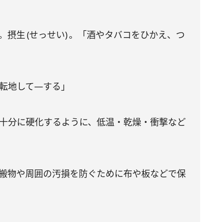
摂生 (せっせい) 。「酒やタバコをひかえ、つ
「転地して―する」
が十分に硬化するように、低温・乾燥・衝撃など
運搬物や周囲の汚損を防ぐために布や板などで保