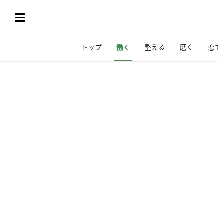
トップ
働く
整える
磨く
恋