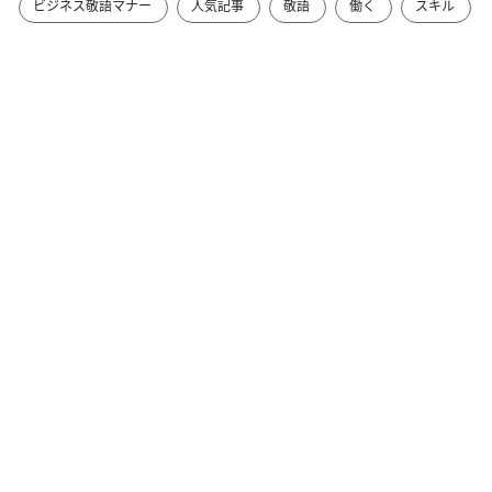
ビジネス敬語マナー
人気記事
敬語
働く
スキル