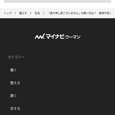
トップ
暮らす
生活
「度々申し訳ございません」の使い方は？ 意味や言い換
カテゴリー
働く
整える
磨く
恋する