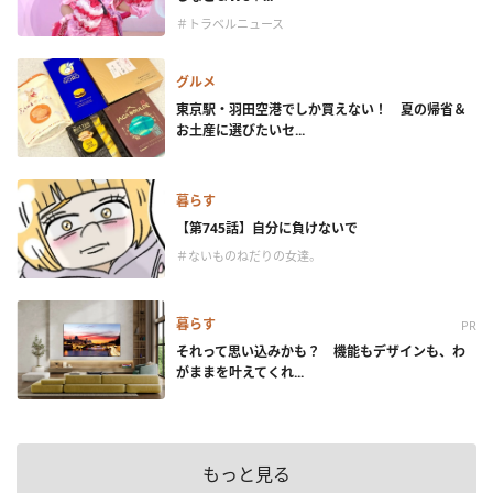
＃トラベルニュース
グルメ
東京駅・羽田空港でしか買えない！ 夏の帰省＆
お土産に選びたいセ...
暮らす
【第745話】自分に負けないで
＃ないものねだりの女達。
暮らす
PR
それって思い込みかも？ 機能もデザインも、わ
がままを叶えてくれ...
もっと見る