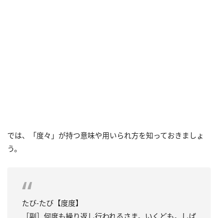
では、「度々」が持つ意味や用いられ方を知っておきましょ
う。
たび‐たび【度度】
［副］何度も繰り返し行われるさま。いくども。しば