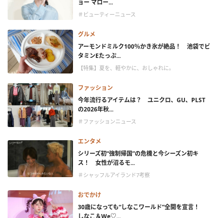
ョー マロー...
＃ビューティーニュース
グルメ
アーモンドミルク100％かき氷が絶品！ 池袋でビ
タミンEたっぷ...
【特集】夏を、軽やかに、おしゃれに。
ファッション
今年流行るアイテムは？ ユニクロ、GU、PLST
の2026年秋...
＃ファッションニュース
エンタメ
シリーズ初“強制帰国”の危機と今シーズン初キ
ス！ 女性が沼るモ...
＃シャッフルアイランド7考察
おでかけ
30歳になっても“しなこワールド”全開を宣言！
しなこ＆We♡...