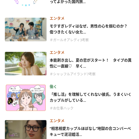
ってよかった国内旅...
エンタメ
モテすぎレディはなぜ、男性の心を掴むのか？
傷つきたくない女た...
＃ガールオアレディ3考察
エンタメ
本能剥き出し、夏の恋がスタート！ タイプの異
性に一直線♡ 早く...
＃シャッフルアイランド7考察
働く
「推し活」を理解してくれない彼氏。うまくいく
カップルがしている...
＃お仕事ハック
エンタメ
“相思相愛カップルほぼなし”地獄の合コンバーベ
キューで泥沼婚活...