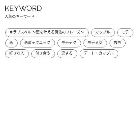
KEYWORD
人気のキーワード
＃ラブスペル ～恋を叶える魔法のフレーズ～
カップル
モテ
恋
恋愛テクニック
モテテク
モテる女
告白
好きな人
付き合う
恋する
デート・カップル