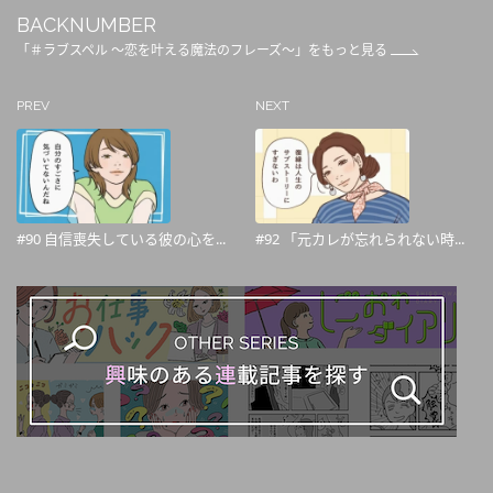
BACKNUMBER
「＃ラブスペル ～恋を叶える魔法のフレーズ～」をもっと見る
PREV
NEXT
#90 自信喪失している彼の心を...
#92 「元カレが忘れられない時...