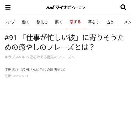
恋する
トップ
働く
整える
磨く
暮らす
占う
メ
#91 「仕事が忙しい彼」に寄りそうた
めの癒やしのフレーズとは？
＃ラブスペル ～恋を叶える魔法のフレーズ～
浅田悠介（浅田さん＠令和の魔法使い）
更新: 2023.05.11