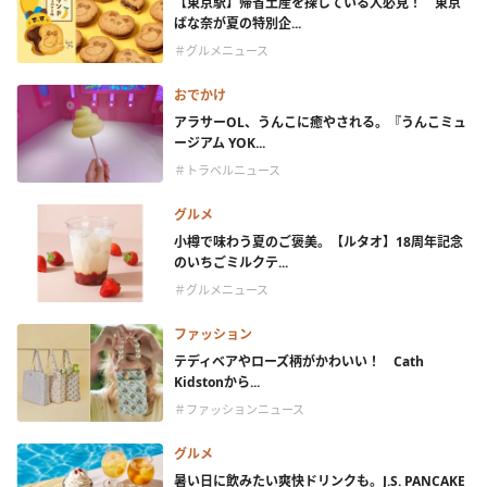
【東京駅】帰省土産を探している人必見！ 東京
ばな奈が夏の特別企...
＃グルメニュース
おでかけ
アラサーOL、うんこに癒やされる。『うんこミュ
ージアム YOK...
＃トラベルニュース
グルメ
小樽で味わう夏のご褒美。【ルタオ】18周年記念
のいちごミルクテ...
＃グルメニュース
ファッション
テディベアやローズ柄がかわいい！ Cath
Kidstonから...
＃ファッションニュース
グルメ
暑い日に飲みたい爽快ドリンクも。J.S. PANCAKE