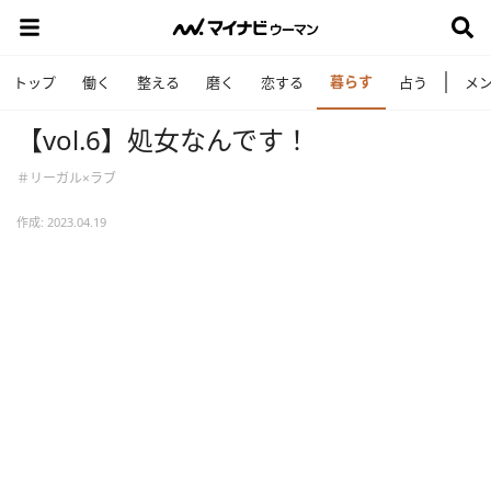
暮らす
トップ
働く
整える
磨く
恋する
占う
メ
【vol.6】処女なんです！
＃リーガル×ラブ
作成: 2023.04.19