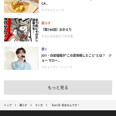
CA...
＃グルメニュース
暮らす
【第746話】おかえり
＃ないものねだりの女達。
磨く
JO1・白岩瑠姫が“この夏挑戦したこと”とは？ ジ
ョー マロー...
＃ビューティーニュース
もっと見る
トップ
暮らす
マンガ
【vol.6】処女なんです！