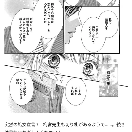
突然の処女宣言!? 梅宮先生も切り札があるようで……。続き