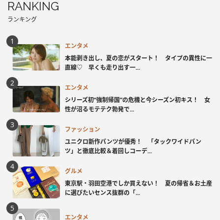
RANKING
ランキング
エンタメ
本能剥き出し、夏の恋がスタート！ タイプの異性に一
直線♡ 早くも走り出す一...
エンタメ
シリーズ初“強制帰国”の危機と今シーズン初キス！ 女
性が沼るモテテク勃発で...
ファッション
ユニクロ新作パンツが優秀！ 「タックワイドパン
ツ」と徹底比較＆着回しコーデ...
グルメ
東京駅・羽田空港でしか買えない！ 夏の帰省＆お土産
に選びたいセンス抜群の「...
エンタメ