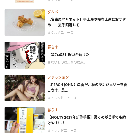
グルメ
【名古屋マリオット】手土産や帰省土産におすす
め！ 夏季限定レモ...
＃グルメニュース
暮らす
【第744話】呪いが解けた
＃ないものねだりの女達。
ファッション
【PEACH JOHN】森香澄、秋のランジェリーを着
こなす。最...
＃トレンドニュース
暮らす
【NOLTY 2027年新作手帳】書くのが苦手でも続
けやすい！...
＃トレンドニュース