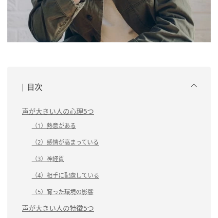
目次
声が大きい人の心理5つ
（1）熱意がある
（2）感情が高まっている
（3）神経質
（4）相手に配慮している
（5）育った環境の影響
声が大きい人の特徴5つ