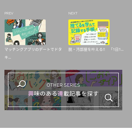
PREV
NEXT
マッチングアプリのデートでドタ
脱・汚部屋を叶える!! 「1日1...
キ...