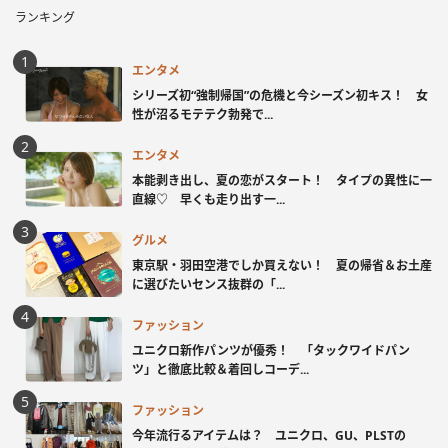
ランキング
エンタメ
シリーズ初“強制帰国”の危機と今シーズン初キス！ 女
性が沼るモテテク勃発で...
エンタメ
本能剥き出し、夏の恋がスタート！ タイプの異性に一
直線♡ 早くも走り出す一...
グルメ
東京駅・羽田空港でしか買えない！ 夏の帰省＆お土産
に選びたいセンス抜群の「...
ファッション
ユニクロ新作パンツが優秀！ 「タックワイドパン
ツ」と徹底比較＆着回しコーデ...
ファッション
今年流行るアイテムは？ ユニクロ、GU、PLSTの