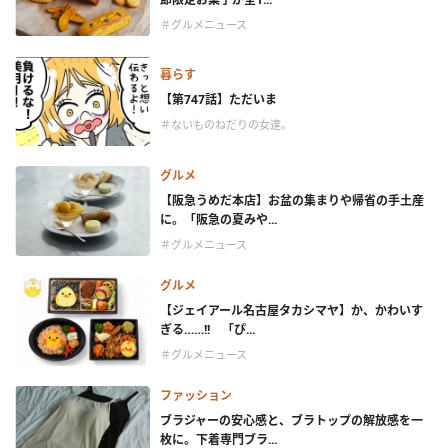
＃グルメニュース
暮らす
【第747話】ただいま
＃ないものねだりの女達。
グルメ
【阪急うめだ本店】お盆の集まりや帰省の手土産
に。「阪急の夏みや...
＃グルメニュース
グルメ
【ジェイアール名古屋タカシマヤ】か、かわいす
ぎる……!! 「ぴ...
＃グルメニュース
ファッション
ブラジャーの安心感と、ブラトップの解放感を一
枚に。下着専門ブラ...