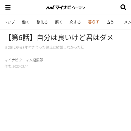
暮らす
トップ
働く
整える
磨く
恋する
占う
メ
【第6話】自分は良いけど君はダメ
＃20代から8年付き合った彼氏と結婚しなかった話
マイナビウーマン編集部
作成: 2023.03.14