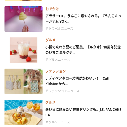
おでかけ
アラサーOL、うんこに癒やされる。『うんこミュ
ージアム YOK...
＃トラベルニュース
グルメ
小樽で味わう夏のご褒美。【ルタオ】18周年記念
のいちごミルクテ...
＃グルメニュース
ファッション
テディベアやローズ柄がかわいい！ Cath
Kidstonから...
＃ファッションニュース
グルメ
暑い日に飲みたい爽快ドリンクも。J.S. PANCAKE
CA...
＃グルメニュース