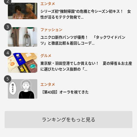
エンタメ
シリーズ初“強制帰国”の危機と今シーズン初キス！ 女
性が沼るモテテク勃発で...
ファッション
ユニクロ新作パンツが優秀！ 「タックワイドパン
ツ」と徹底比較＆着回しコーデ...
グルメ
東京駅・羽田空港でしか買えない！ 夏の帰省＆お土産
に選びたいセンス抜群の「...
エンタメ
【第43回】オーラを視てきた
ランキングをもっと見る