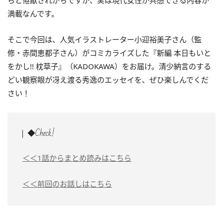
らと倦厭されがちですが、実は
現代女性が共感できる内容が
満載なんです。
そこで今回は、人気イラストレーター小迎裕美子さん（監
修・赤間恵都子さん）がコミカライズした『新編 本日もいと
をかし!! 枕草子』（KADOKAWA）をお届け。清少納言のする
どい観察眼が冴え渡る秀逸のエッセイを、ぜひ楽しんでくだ
さい！
◆Check!
＜＜1話からまとめ読みはこちら
＜＜前回のお話しはこちら