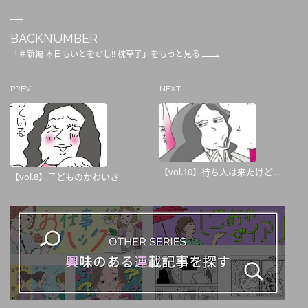
BACKNUMBER
「＃新編 本日もいとをかし!! 枕草子」をもっと見る
PREV
NEXT
【vol.10】待ち人は来たけど...
【vol.8】子どものかわいさ