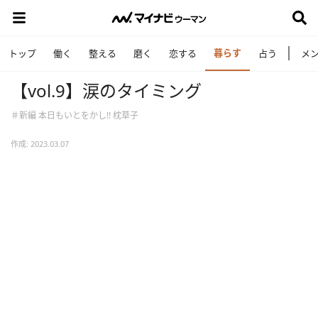
暮らす
トップ
働く
整える
磨く
恋する
占う
メ
【vol.9】涙のタイミング
＃新編 本日もいとをかし!! 枕草子
作成: 2023.03.07