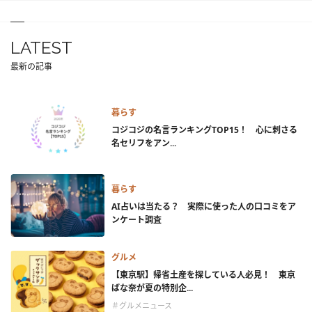
LATEST
最新の記事
暮らす
コジコジの名言ランキングTOP15！ 心に刺さる
名セリフをアン...
暮らす
AI占いは当たる？ 実際に使った人の口コミをア
ンケート調査
グルメ
【東京駅】帰省土産を探している人必見！ 東京
ばな奈が夏の特別企...
＃グルメニュース