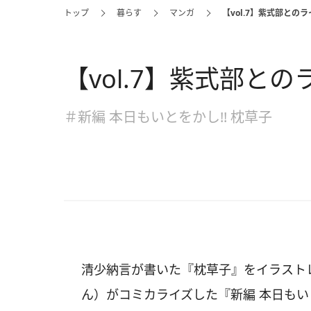
トップ
暮らす
マンガ
【vol.7】紫式部との
【vol.7】紫式部と
＃新編 本日もいとをかし!! 枕草子
清少納言が書いた『枕草子』をイラスト
ん）がコミカライズした『新編 本日もいと