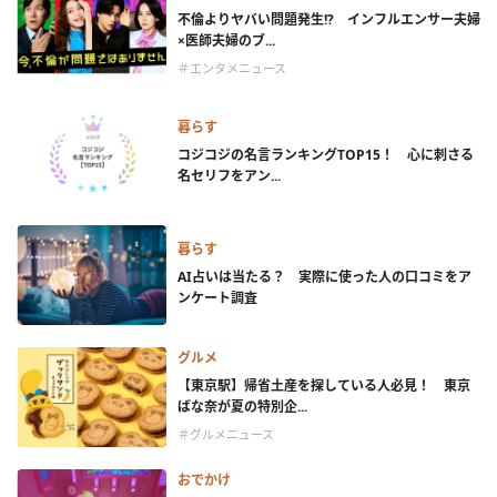
不倫よりヤバい問題発生!? インフルエンサー夫婦
×医師夫婦のブ...
＃エンタメニュース
暮らす
コジコジの名言ランキングTOP15！ 心に刺さる
名セリフをアン...
暮らす
AI占いは当たる？ 実際に使った人の口コミをア
ンケート調査
グルメ
【東京駅】帰省土産を探している人必見！ 東京
ばな奈が夏の特別企...
＃グルメニュース
おでかけ