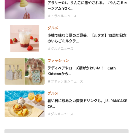
アラサーOL、うんこに癒やされる。『うんこミュ
ージアム YOK...
＃トラベルニュース
グルメ
小樽で味わう夏のご褒美。【ルタオ】18周年記念
のいちごミルクテ...
＃グルメニュース
ファッション
テディベアやローズ柄がかわいい！ Cath
Kidstonから...
＃ファッションニュース
グルメ
暑い日に飲みたい爽快ドリンクも。J.S. PANCAKE
CA...
＃グルメニュース