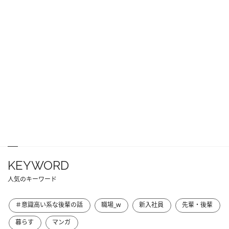
KEYWORD
人気のキーワード
＃意識高い系な後輩の話
職場_w
新入社員
先輩・後輩
暮らす
マンガ