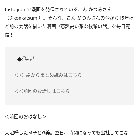
Instagramで漫画を発信されているこん かつみさん
（@konkatsumi）。そんな、こん かつみさんの
今から15年ほ
ど前の実話を描いた
漫画『意識高い系な後輩の話』を毎日配
信！
◆Check!
＜＜1話からまとめ読みはこちら
＜＜前回のお話しはこちら
＜前回のおはなし＞
大喧嘩したＭ子とG美。翌日、時間になっても出社してこな