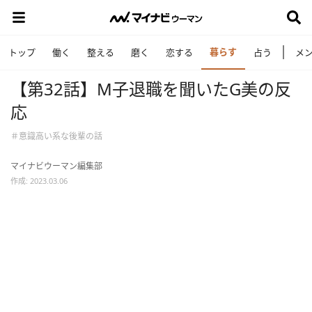
暮らす
トップ
働く
整える
磨く
恋する
占う
メ
【第32話】M子退職を聞いたG美の反
応
＃意識高い系な後輩の話
マイナビウーマン編集部
作成: 2023.03.06