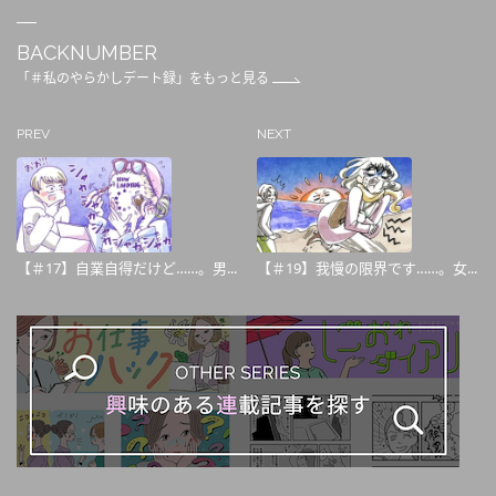
BACKNUMBER
「＃私のやらかしデート録」をもっと見る
PREV
NEXT
【＃17】自業自得だけど……。男...
【＃19】我慢の限界です……。女...