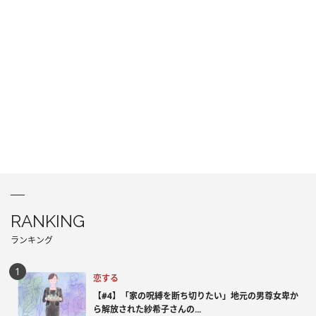
RANKING
ランキング
恋する
【#4】「家の呪縛を断ち切りたい」地元の男尊女卑か
ら解放された紗希子さんの...