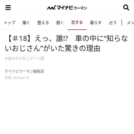
恋する
トップ
働く
整える
磨く
暮らす
占う
メ
【＃18】えっ、誰!? 車の中に“知らな
いおじさん”がいた驚きの理由
＃私のやらかしデート録
マイナビウーマン編集部
作成: 2023.02.19