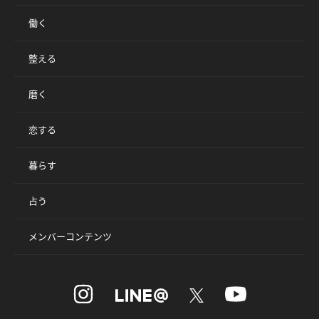
働く
整える
磨く
恋する
暮らす
占う
メンバーコンテンツ