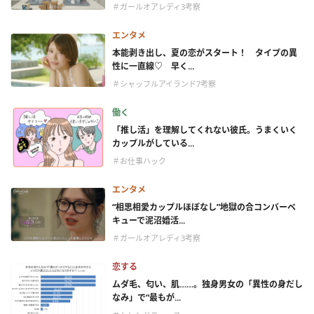
＃ガールオアレディ3考察
エンタメ
本能剥き出し、夏の恋がスタート！ タイプの異
性に一直線♡ 早く...
＃シャッフルアイランド7考察
働く
「推し活」を理解してくれない彼氏。うまくいく
カップルがしている...
＃お仕事ハック
エンタメ
“相思相愛カップルほぼなし”地獄の合コンバーベ
キューで泥沼婚活...
＃ガールオアレディ3考察
恋する
ムダ毛、匂い、肌……。独身男女の「異性の身だし
なみ」で“最もが...