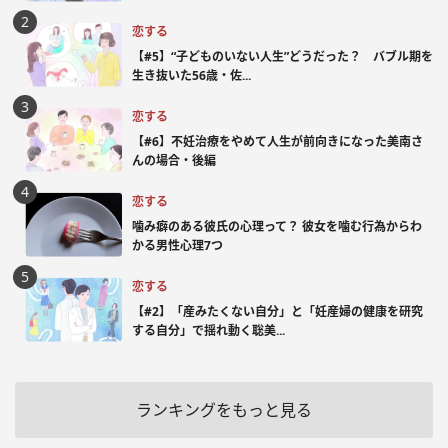
恋する
【#5】“子どものいない人生”どうだった？ バブル期を
生き抜いた56歳・佐...
恋する
【#6】不妊治療をやめて人生が前向きになった美南さ
んの場合・後編
恋する
噛み癖のある彼氏の心理って？ 彼女を噛む行為からわ
かる男性心理7つ
恋する
【#2】「産みたくない自分」と「妊産婦の健康を研究
する自分」で揺れ動く聡美...
ランキングをもっと見る