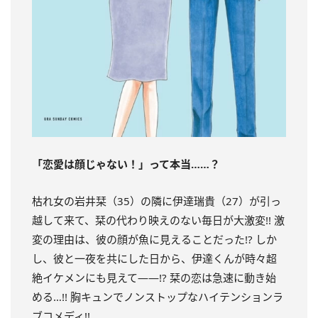
「恋愛は顔じゃない！」って本当……？
枯れ女の岩井栞（35）の隣に伊達瑞貴（27）が引っ
越して来て、栞の代わり映えのない毎日が大激変!! 激
変の理由は、彼の顔が魚に見えることだった!? しか
し、彼と一夜を共にした日から、伊達くんが時々超
絶イケメンにも見えて――!? 栞の恋は急速に動き始
める…!! 胸キュンでノンストップなハイテンションラ
ブコメディ!!