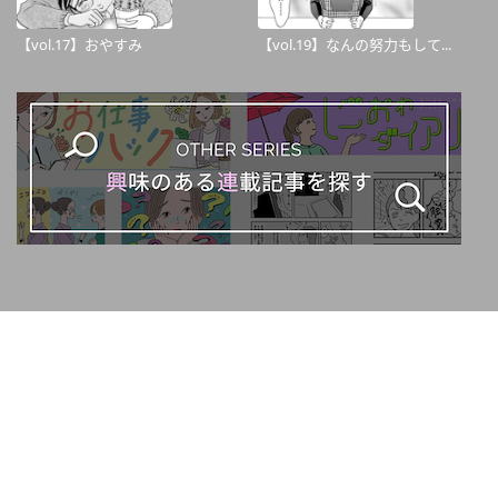
【vol.17】おやすみ
【vol.19】なんの努力もして...