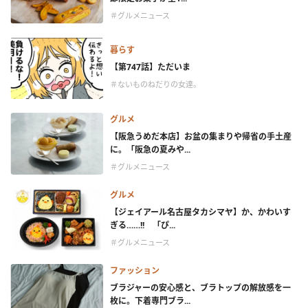
＃グルメニュース
暮らす
【第747話】ただいま
＃ないものねだりの女達。
グルメ
【阪急うめだ本店】お盆の集まりや帰省の手土産
に。「阪急の夏みや...
＃グルメニュース
グルメ
【ジェイアール名古屋タカシマヤ】か、かわいす
ぎる……!! 「ぴ...
＃グルメニュース
ファッション
ブラジャーの安心感と、ブラトップの解放感を一
枚に。下着専門ブラ...