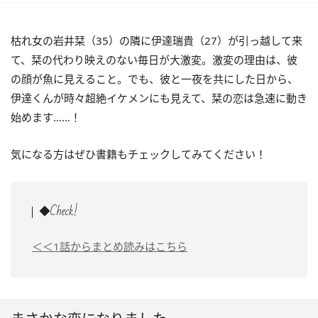
枯れ女の岩井栞（35）の隣に伊達瑞貴（27）が引っ越して来
て、栞の代わり映えのない毎日が大激変。激変の理由は、彼
の顔が魚に見えること。でも、彼と一夜を共にした日から、
伊達くんが時々超絶イケメンにも見えて、栞の恋は急速に動き
始めます……！
気になる方はぜひ書籍もチェックしてみてください！
◆Check!
＜＜1話からまとめ読みはこちら