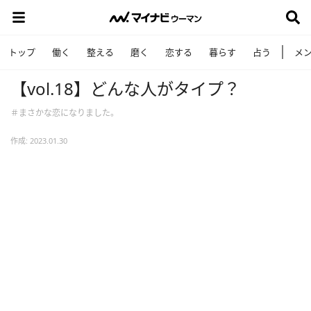
トップ
働く
整える
磨く
恋する
暮らす
占う
メ
【vol.18】どんな人がタイプ？
＃まさかな恋になりました。
作成: 2023.01.30