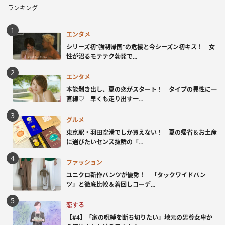
ランキング
エンタメ
シリーズ初“強制帰国”の危機と今シーズン初キス！ 女
性が沼るモテテク勃発で...
エンタメ
本能剥き出し、夏の恋がスタート！ タイプの異性に一
直線♡ 早くも走り出す一...
グルメ
東京駅・羽田空港でしか買えない！ 夏の帰省＆お土産
に選びたいセンス抜群の「...
ファッション
ユニクロ新作パンツが優秀！ 「タックワイドパン
ツ」と徹底比較＆着回しコーデ...
恋する
【#4】「家の呪縛を断ち切りたい」地元の男尊女卑か