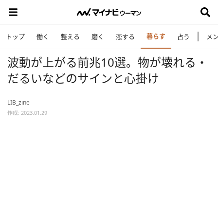
暮らす
トップ
働く
整える
磨く
恋する
占う
メ
波動が上がる前兆10選。物が壊れる・
だるいなどのサインと心掛け
LIB_zine
作成: 2023.01.29