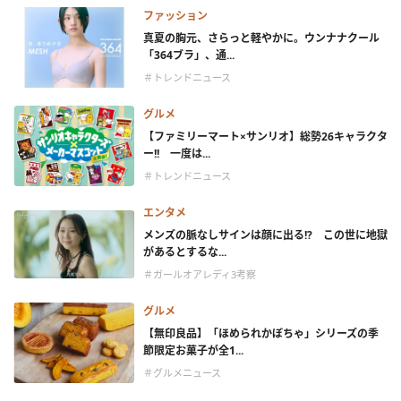
ファッション
真夏の胸元、さらっと軽やかに。ウンナナクール
「364ブラ」、通...
＃トレンドニュース
グルメ
【ファミリーマート×サンリオ】総勢26キャラクタ
ー!! 一度は...
＃トレンドニュース
エンタメ
メンズの脈なしサインは顔に出る!? この世に地獄
があるとするな...
＃ガールオアレディ3考察
グルメ
【無印良品】「ほめられかぼちゃ」シリーズの季
節限定お菓子が全1...
＃グルメニュース