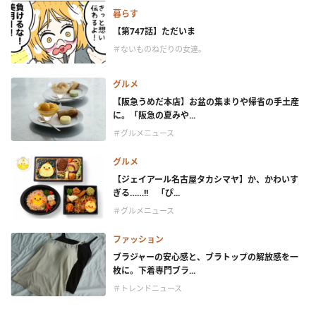
暮らす
【第747話】ただいま
＃ないものねだりの女達。
グルメ
【阪急うめだ本店】お盆の集まりや帰省の手土産
に。「阪急の夏みや...
＃グルメニュース
グルメ
【ジェイアール名古屋タカシマヤ】か、かわいす
ぎる……!! 「ぴ...
＃グルメニュース
ファッション
ブラジャーの安心感と、ブラトップの解放感を一
枚に。下着専門ブラ...
＃トレンドニュース