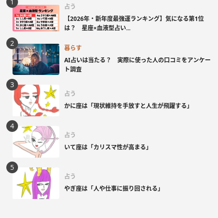
占う
【2026年・新年度最強運ランキング】気になる第1位
は？ 星座×血液型占い...
暮らす
AI占いは当たる？ 実際に使った人の口コミをアンケー
ト調査
占う
かに座は「現状維持を手放すと人生が飛躍する」
占う
いて座は「カリスマ性が高まる」
占う
やぎ座は「人や仕事に振り回される」