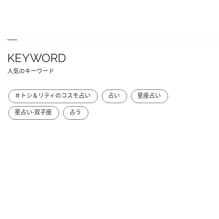
KEYWORD
人気のキーワード
＃トシ＆リティのコスモ占い
占い
星座占い
星占い-双子座
占う