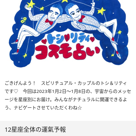
ごきげんよう！ スピリチュアル・カップルのトシ＆リティ
です♡ 今回は
2023
年1月
2
日〜
1
月
8
日の、宇宙からのメッセ
ージを星座別にお届け。みんながナチュラルに開運できるよ
う、ナビゲートさせていただくわね☆
12星座全体の運氣予報