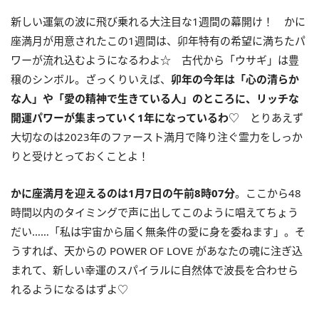
新しい運氣の波に飛び乗れる大注目な
1
週間の幕開け！ かに
座満月が用意されたこの
1
週間は、卯年特有の希望に満ちたパ
ワーが流れ込むようになるわよ☆ 古代から「ウサギ」は豊
穣のシンボル。ざっくりいえば、
卯年の今年は「心の清らか
な人」や「愛の精神で生きている人」のところに、リッチな
開運パワー
が集まっていく
1
年になっているわ
♡ とりあえず
大切なのは2023年のファースト満月で降り注ぐ霊力をしっか
りと受けとっておくことよ！
かに座満月を迎えるのは
1
月
7
日の午前
8
時
07
分
。ここから48
時間以内のタイミングで声に出してこのように唱えてちょう
だい……「私は宇宙から届く無条件の愛に身を委ねます」。そ
うすれば、天からの POWER OF LOVE があなたの魂に注ぎ込
まれて、新しい幸運のスパイラルに自然体で波長を合わせら
れるようになるはずよ♡