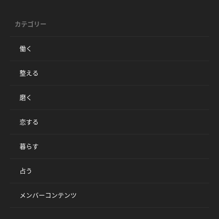
カテゴリー
働く
整える
磨く
恋する
暮らす
占う
メンバーコンテンツ