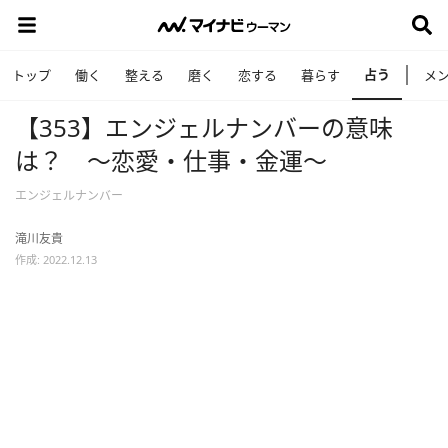
占う
トップ
働く
整える
磨く
恋する
暮らす
メ
【353】エンジェルナンバーの意味
は？ ～恋愛・仕事・金運～
エンジェルナンバー
滝川友貴
作成: 2022.12.13