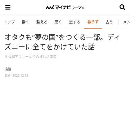
暮らす
トップ
働く
整える
磨く
恋する
占う
メ
オタクも“夢の国”をつくる一部。ディ
ズニーに全てをかけていた話
＃令和アラサー女子の推し活事情
瑞姫
更新: 2022.12.12