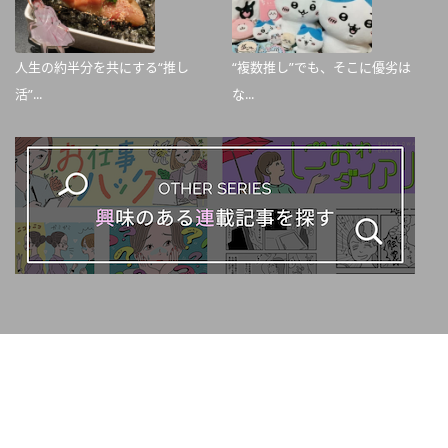
人生の約半分を共にする“推し
“複数推し”でも、そこに優劣は
活”...
な...