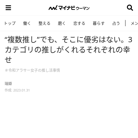
トップ
働く
整える
磨く
恋する
暮らす
占う
メ
“複数推し”でも、そこに優劣はない。3
カテゴリの推しがくれるそれぞれの幸
せ
＃令和アラサー女子の推し活事情
瑞姫
作成: 2023.01.31