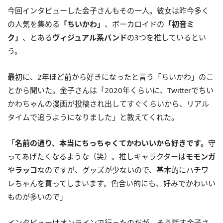
今回インタビューした金子さんもその一人。彼女は昨今多く
の人気を集める
「ちいかわ」
、ボーカロイドの
「初音ミ
ク」
、とある
ヴィジュアル系バンド
の3つを推しているとい
う。
最初に、2年ほど前から好きになったと言う「ちいかわ」のこ
とから聞いた。金子さんは「2020年くらいに、Twitterでちい
かわちゃんの漫画が投稿され出してすぐくらいから、リアル
タイムで追うようになりました」と教えてくれた。
「
名前の通り、本当にちっちゃくてかわいいから好きです。
守
ってあげたくなるような（笑）。推しキャラクターは
モモンガ
や
ラッコ
なのですが、グッズが少ないので、基本的にハチワ
レちゃんを買ってしまいます。色合い的にも、好みでかわいい
ものが多いので」
インタビューはオンラインで行ったのだが、そう話す金子さ