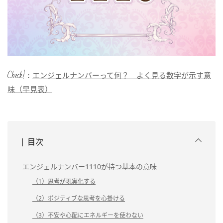
Check!：
エンジェルナンバーって何？ よく見る数字が示す意
味（早見表）
目次
エンジェルナンバー1110が持つ基本の意味
（1）思考が現実化する
（2）ポジティブな思考を心掛ける
（3）不安や心配にエネルギーを使わない