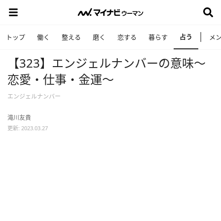
占う
トップ
働く
整える
磨く
恋する
暮らす
メ
【323】エンジェルナンバーの意味～
恋愛・仕事・金運～
エンジェルナンバー
滝川友貴
更新: 2023.03.27