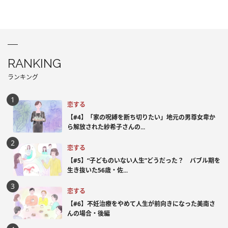
RANKING
ランキング
恋する
【#4】「家の呪縛を断ち切りたい」地元の男尊女卑か
ら解放された紗希子さんの...
恋する
【#5】“子どものいない人生”どうだった？ バブル期を
生き抜いた56歳・佐...
恋する
【#6】不妊治療をやめて人生が前向きになった美南さ
んの場合・後編