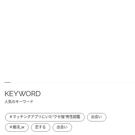
KEYWORD
人気のキーワード
＃マッチングアプリにいた”クセ強”男性図鑑
出会い
＃婚活_w
恋する
出会い