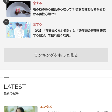
恋する
噛み癖のある彼氏の心理って？ 彼女を噛む行為からわ
かる男性心理7つ
恋する
【#2】「産みたくない自分」と「妊産婦の健康を研究
する自分」で揺れ動く聡美...
ランキングをもっと見る
LATEST
最新の記事
エンタメ