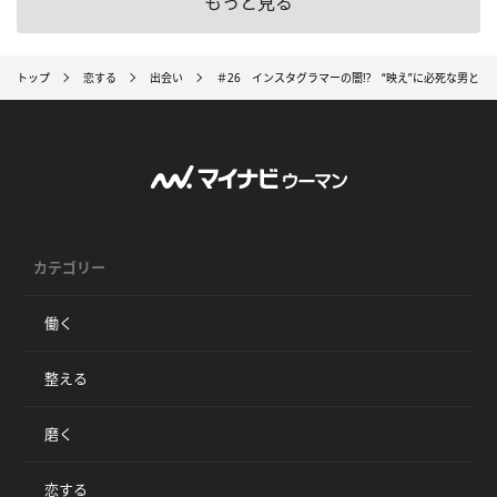
もっと見る
トップ
恋する
出会い
＃26 インスタグラマーの闇!? “映え”に必死な男との
カテゴリー
働く
整える
磨く
恋する