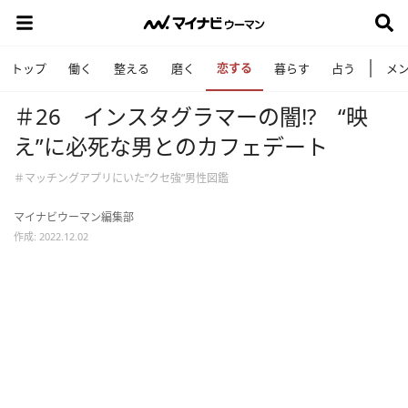
恋する
トップ
働く
整える
磨く
暮らす
占う
メ
＃26 インスタグラマーの闇!? “映
え”に必死な男とのカフェデート
＃マッチングアプリにいた”クセ強”男性図鑑
マイナビウーマン編集部
作成: 2022.12.02