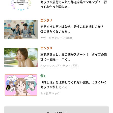
カップル旅行で人気の都道府県ランキング！ 行
ってよかった国内旅...
エンタメ
モテすぎレディはなぜ、男性の心を掴むのか？
傷つきたくない女た...
＃ガールオアレディ3考察
エンタメ
本能剥き出し、夏の恋がスタート！ タイプの異
性に一直線♡ 早く...
＃シャッフルアイランド7考察
働く
「推し活」を理解してくれない彼氏。うまくいく
カップルがしている...
＃お仕事ハック