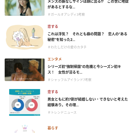
メンズの脈なしサインは顔に出る!? この世に地獄
があるとするな...
＃ガールオアレディ3考察
恋する
これは浮気？ それとも癖の問題？ 恋人の“ある
秘密”を知った2...
＃わたしだけの愛のカタチ
エンタメ
シリーズ初“強制帰国”の危機と今シーズン初キ
ス！ 女性が沼るモ...
＃シャッフルアイランド7考察
恋する
男女ともに約7割が結婚しない・できないと考えた
経験あり。その理...
＃トレンドニュース
暮らす