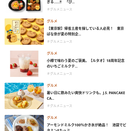
ぎる……!! 「ぴ...
＃グルメニュース
グルメ
【東京駅】帰省土産を探している人必見！ 東京
ばな奈が夏の特別企...
＃グルメニュース
グルメ
小樽で味わう夏のご褒美。【ルタオ】18周年記念
のいちごミルクテ...
＃グルメニュース
グルメ
暑い日に飲みたい爽快ドリンクも。J.S. PANCAKE
CA...
＃グルメニュース
グルメ
アーモンドミルク100％かき氷が絶品！ 池袋でビ
タミンEたっぷ...