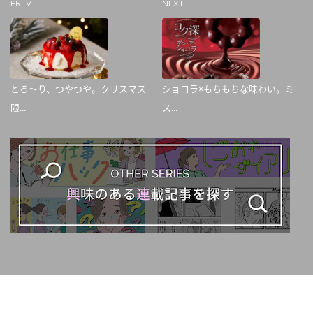
PREV
NEXT
とろ～り、つやつや。クリスマス
ショコラ×もちもちな味わい。ミ
限...
ス...