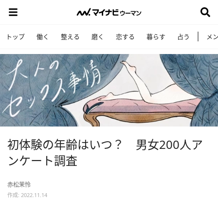
トップ
働く
整える
磨く
恋する
暮らす
占う
メ
初体験の年齢はいつ？ 男女200人ア
ンケート調査
赤松茉怜
作成: 2022.11.14