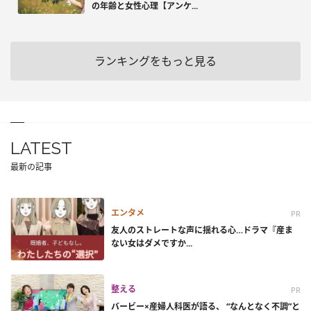
の年齢と女性心理【アンケ...
ランキングをもっと見る
LATEST
最新の記事
エンタメ
PR
友人のストレートな声に揺れる心…ドラマ『産ま
ない女はダメですか...
整える
PR
バービー×産婦人科医が語る、 “なんとなく不調”と