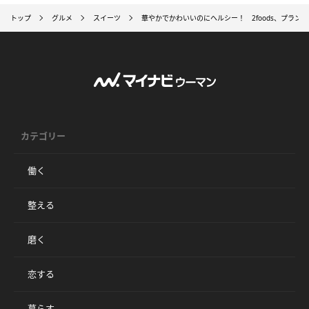
トップ
グルメ
スイーツ
華やかでかわいいのにヘルシー！ 2foods、プラ
カテゴリー
働く
整える
磨く
恋する
暮らす