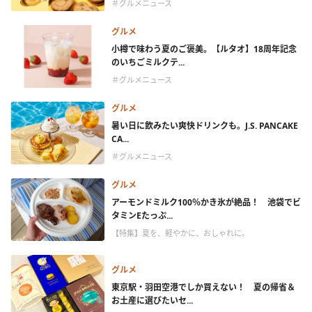
＃グルメニュース
グルメ
小樽で味わう夏のご褒美。【ルタオ】18周年記念
のいちごミルクテ...
＃グルメニュース
グルメ
暑い日に飲みたい爽快ドリンクも。J.S. PANCAKE
CA...
＃グルメニュース
グルメ
アーモンドミルク100％かき氷が絶品！ 池袋でビ
タミンEたっぷ...
【特集】夏を、軽やかに、おしゃれに。
グルメ
東京駅・羽田空港でしか買えない！ 夏の帰省＆
お土産に選びたいセ...