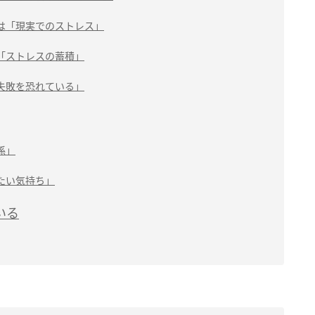
は「現実でのストレス」
「ストレスの蓄積」
失敗を恐れている」
係」
たい気持ち」
いる