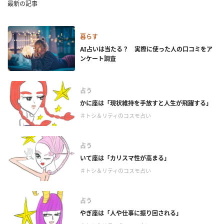
最新の記事
暮らす
AI占いは当たる？ 実際に使った人の口コミをア
ンケート調査
占う
かに座は「現状維持を手放すと人生が飛躍する」
＃トシ＆リティのコスモ占い
占う
いて座は「カリスマ性が高まる」
＃トシ＆リティのコスモ占い
占う
やぎ座は「人や仕事に振り回される」