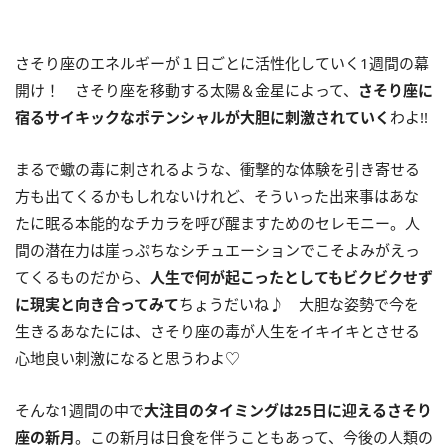
さそり座のエネルギーが１日ごとに活性化していく
1
週間の幕
開け！ さそり座を移動する太陽＆金星によって、
さそり座に
宿るサイキックなポテンシャルが大胆に刺激されていく
わよ
!!
まるで蠍の毒に刺されるような、衝撃的な体験を引き寄せる
方も出てくるかもしれないけれど、そういった出来事はあな
たに眠る本能的なチカラを呼び醒ますためのセレモニー。人
間の潜在力は崖っぷちなシチュエーションでこそよみがえっ
てくるものだから、
人生で何が起こったとしてもビクビクせず
に現実と向き合ってみて
ちょうだいね♪ 大胆な姿勢で今を
生きるあなたには、さそり座の毒が人生をイキイキとさせる
心地良い刺激になると思うわよ♡
そんな
1
週間の中で
大注目のタイミングは
25
日に迎えるさそり
座の新月
。この新月は日食を伴うこともあって、今後の人類の