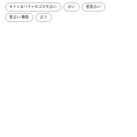
＃トシ＆リティのコスモ占い
占い
星座占い
星占い-蠍座
占う