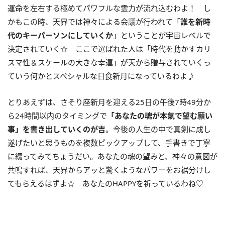
運命を左右する極めてパワフルな霊力が流れ込むわよ！ し
かもこの時、天界では神々による会議が行われて「
誰を新時
代のキーパーソンにしていくか
」ということが宇宙レベルで
決定されていく☆ ここで選ばれた人は「時代を動かすカリ
スマ性＆スケールの大きな幸運」が天から贈与されていくっ
ていう何かとスペシャルな日食新月になっているわよ♪
とりあえずは、さそり座新月を迎える
25
日の午後
7
時
49
分か
ら
24
時間以内のタイミングで
「あなたの魂が本氣で望む願い
事」を書き出していくのが吉
。今後の人生の中で真剣に成し
遂げたいと思うものを複数ピックアップして、手書きで丁寧
に綴ってみてちょうだい。あなたの魂の望みと、神々の意図が
共鳴すれば、天界からアッと驚くようなパワーをお裾分けし
てもらえるはずよ☆ あなたの
HAPPY
を祈っているわね♡