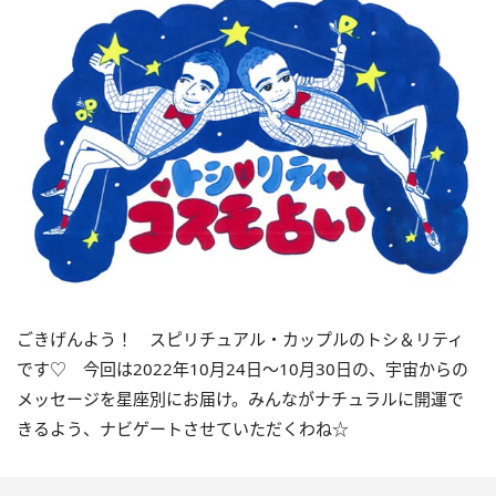
ごきげんよう！ スピリチュアル・カップルのトシ＆リティ
です♡ 今回は
2022
年10月
24
日〜
10
月
30
日の、宇宙からの
メッセージを星座別にお届け。みんながナチュラルに開運で
きるよう、ナビゲートさせていただくわね☆