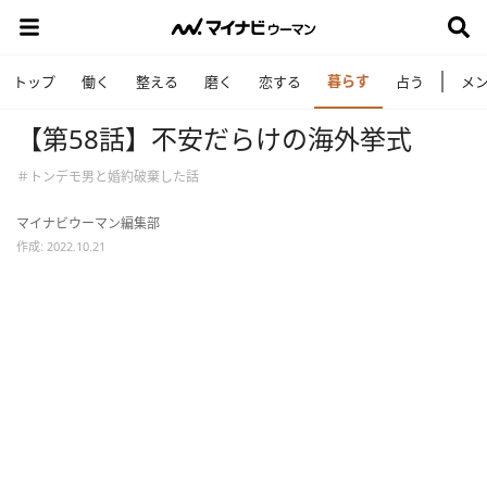
暮らす
トップ
働く
整える
磨く
恋する
占う
メ
【第58話】不安だらけの海外挙式
＃トンデモ男と婚約破棄した話
マイナビウーマン編集部
作成: 2022.10.21