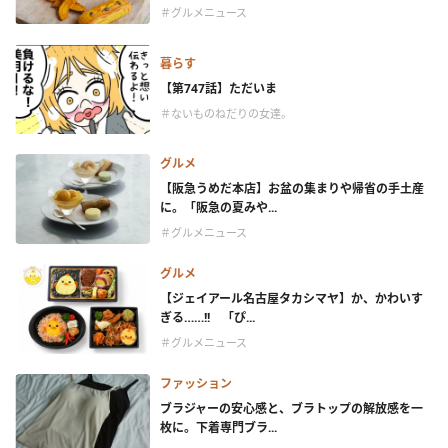
＃グルメニュース
暮らす
【第747話】ただいま
＃ないものねだりの女達。
グルメ
【阪急うめだ本店】お盆の集まりや帰省の手土産
に。「阪急の夏みや...
＃グルメニュース
グルメ
【ジェイアール名古屋タカシマヤ】か、かわいす
ぎる……!! 「ぴ...
＃グルメニュース
ファッション
ブラジャーの安心感と、ブラトップの解放感を一
枚に。下着専門ブラ...