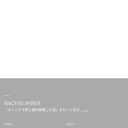
BACKNUMBER
「＃トンデモ男と婚約破棄した話」をもっと見る
PREV
NEXT