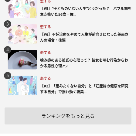
恋する
【#5】“子どものいない人生”どうだった？ バブル期を
生き抜いた56歳・佐...
恋する
【#6】不妊治療をやめて人生が前向きになった美南さ
んの場合・後編
恋する
噛み癖のある彼氏の心理って？ 彼女を噛む行為からわ
かる男性心理7つ
恋する
【#2】「産みたくない自分」と「妊産婦の健康を研究
する自分」で揺れ動く聡美...
ランキングをもっと見る