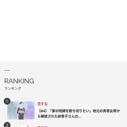
RANKING
ランキング
恋する
【#4】「家の呪縛を断ち切りたい」地元の男尊女卑か
ら解放された紗希子さんの...