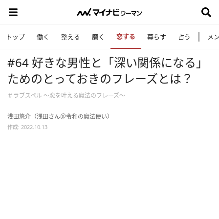
恋する
トップ
働く
整える
磨く
暮らす
占う
メ
#64 好きな男性と「深い関係になる」
ためのとっておきのフレーズとは？
＃ラブスペル ～恋を叶える魔法のフレーズ～
浅田悠介（浅田さん＠令和の魔法使い）
作成: 2022.10.13