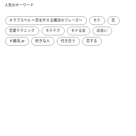
人気のキーワード
＃ラブスペル ～恋を叶える魔法のフレーズ～
モテ
恋
恋愛テクニック
モテテク
モテる女
出会い
＃婚活_w
好きな人
付き合う
恋する