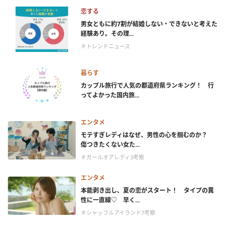
恋する
男女ともに約7割が結婚しない・できないと考えた
経験あり。その理...
＃トレンドニュース
暮らす
カップル旅行で人気の都道府県ランキング！ 行
ってよかった国内旅...
エンタメ
モテすぎレディはなぜ、男性の心を掴むのか？
傷つきたくない女た...
＃ガールオアレディ3考察
エンタメ
本能剥き出し、夏の恋がスタート！ タイプの異
性に一直線♡ 早く...
＃シャッフルアイランド7考察