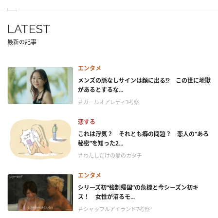
LATEST
最新の記事
エンタメ
メンズの脈なしサインは顔に出る!? この世に地獄
があるとするな...
＃ガールオアレディ3考察
恋する
これは浮気？ それとも癖の問題？ 恋人の“ある
秘密”を知った2...
＃わたしだけの愛のカタチ
エンタメ
シリーズ初“強制帰国”の危機と今シーズン初キ
ス！ 女性が沼るモ...
＃シャッフルアイランド7考察