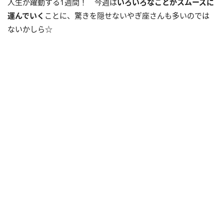
人生が躍動する
1
週間！ 今週は
いろいろなことがスムーズに
運んでいく
ことに、驚きを隠せないやぎ座さんも多いのでは
ないかしら☆