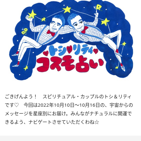
ごきげんよう！ スピリチュアル・カップルのトシ＆リティ
です♡ 今回は
2022
年10月
10
日〜
10
月
16
日の、宇宙からの
メッセージを星座別にお届け。みんながナチュラルに開運で
きるよう、ナビゲートさせていただくわね☆