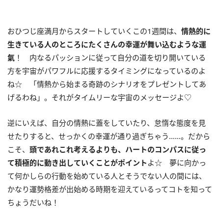
おひつじ座満月からスタートしていくこの
1
週間は、
情熱的に
生きている人のところにたくさんの幸運が舞い込むような運
氣
！ 内なるパッションに従って自分の道を切り開いている
方を宇宙がパワフルに応援するタイミングになっているのよ
ね☆ 「情熱から始まる奇跡のシナリオをプレゼントしてあ
げるわね」。それがタイムリーな宇宙のメッセージよ♡
逆にいえば、自分の情熱に蓋をしていたり、怠惰な態度を見
せたりすると、せっかくの幸運が通り過ぎちゃう……。だから
こそ、
頭であれこれ考えるよりも、ハートのコンパスに従っ
て積極的に動き出していくことがポイント
よ☆ 夢に向かっ
て何かしらの行動を始めている人とそうでない人の間には、
かなり運勢格差が出始める時期を迎えているってコトを知って
ちょうだいね！