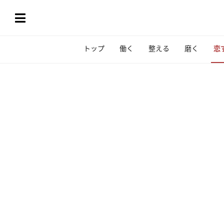
トップ
働く
整える
磨く
恋