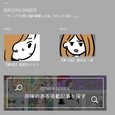
BACKNUMBER
「＃トンデモ男と婚約破棄した話」をもっと見る
PREV
NEXT
【第10話】適当な一面
【第8話】秘密のバイト