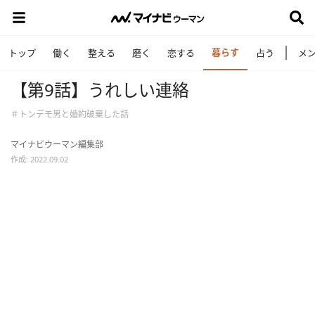
暮らす
トップ
働く
整える
磨く
恋する
占う
メ
【第9話】うれしい連絡
＃トンデモ男と婚約破棄した話
マイナビウーマン編集部
作成: 2022.09.02