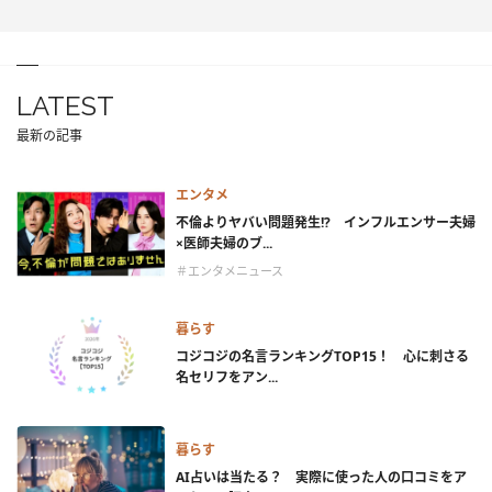
LATEST
最新の記事
エンタメ
不倫よりヤバい問題発生!? インフルエンサー夫婦
×医師夫婦のブ...
＃エンタメニュース
暮らす
コジコジの名言ランキングTOP15！ 心に刺さる
名セリフをアン...
暮らす
AI占いは当たる？ 実際に使った人の口コミをア