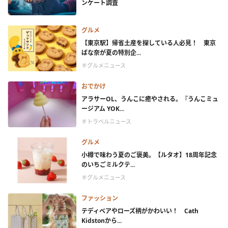
ンケート調査
グルメ
【東京駅】帰省土産を探している人必見！ 東京
ばな奈が夏の特別企...
＃グルメニュース
おでかけ
アラサーOL、うんこに癒やされる。『うんこミュ
ージアム YOK...
＃トラベルニュース
グルメ
小樽で味わう夏のご褒美。【ルタオ】18周年記念
のいちごミルクテ...
＃グルメニュース
ファッション
テディベアやローズ柄がかわいい！ Cath
Kidstonから...