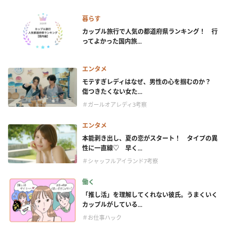
暮らす
カップル旅行で人気の都道府県ランキング！ 行
ってよかった国内旅...
エンタメ
モテすぎレディはなぜ、男性の心を掴むのか？
傷つきたくない女た...
＃ガールオアレディ3考察
エンタメ
本能剥き出し、夏の恋がスタート！ タイプの異
性に一直線♡ 早く...
＃シャッフルアイランド7考察
働く
「推し活」を理解してくれない彼氏。うまくいく
カップルがしている...
＃お仕事ハック