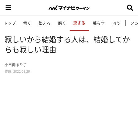
恋する
トップ
働く
整える
磨く
暮らす
占う
メ
寂しいから結婚する人は、結婚してか
らも寂しい理由
小日向るり子
作成: 2022.08.29