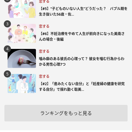
恋する
【#5】“子どものいない人生”どうだった？ バブル期を
生き抜いた56歳・佐...
恋する
【#6】不妊治療をやめて人生が前向きになった美南さ
んの場合・後編
恋する
噛み癖のある彼氏の心理って？ 彼女を噛む行為からわ
かる男性心理7つ
恋する
【#2】「産みたくない自分」と「妊産婦の健康を研究
する自分」で揺れ動く聡美...
ランキングをもっと見る