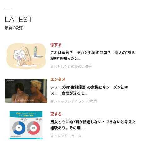
LATEST
最新の記事
恋する
これは浮気？ それとも癖の問題？ 恋人の“ある
秘密”を知った2...
＃わたしだけの愛のカタチ
エンタメ
シリーズ初“強制帰国”の危機と今シーズン初キ
ス！ 女性が沼るモ...
＃シャッフルアイランド7考察
恋する
男女ともに約7割が結婚しない・できないと考えた
経験あり。その理...
＃トレンドニュース