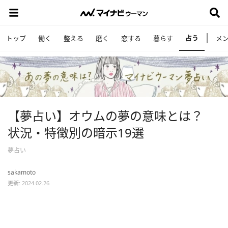
占う
トップ
働く
整える
磨く
恋する
暮らす
メ
【夢占い】オウムの夢の意味とは？
状況・特徴別の暗示19選
夢占い
sakamoto
更新: 2024.02.26