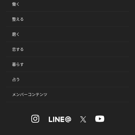
働く
整える
磨く
恋する
暮らす
占う
メンバーコンテンツ