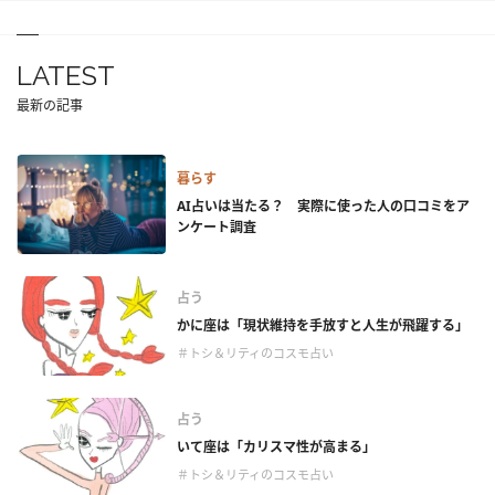
LATEST
最新の記事
暮らす
AI占いは当たる？ 実際に使った人の口コミをア
ンケート調査
占う
かに座は「現状維持を手放すと人生が飛躍する」
＃トシ＆リティのコスモ占い
占う
いて座は「カリスマ性が高まる」
＃トシ＆リティのコスモ占い