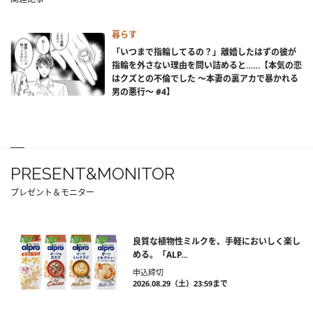
暮らす
「いつまで指輪してるの？」離婚したはずの彼が
指輪を外さない理由を問い詰めると……【本気の恋
はクズとの不倫でした ～本妻の裏アカで暴かれる
男の悪行～ #4】
PRESENT&MONITOR
プレゼント＆モニター
良質な植物性ミルクを、手軽においしく楽し
める。「ALP...
申込締切
2026.08.29（土）23:59まで