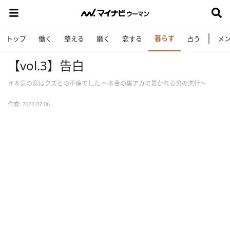
暮らす
トップ
働く
整える
磨く
恋する
占う
メ
【vol.3】告白
＃本気の恋はクズとの不倫でした ～本妻の裏アカで暴かれる男の悪行～
作成: 2022.07.06