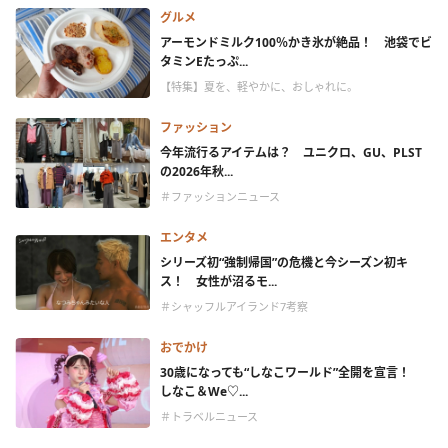
グルメ
アーモンドミルク100％かき氷が絶品！ 池袋でビ
タミンEたっぷ...
【特集】夏を、軽やかに、おしゃれに。
ファッション
今年流行るアイテムは？ ユニクロ、GU、PLST
の2026年秋...
＃ファッションニュース
エンタメ
シリーズ初“強制帰国”の危機と今シーズン初キ
ス！ 女性が沼るモ...
＃シャッフルアイランド7考察
おでかけ
30歳になっても“しなこワールド”全開を宣言！
しなこ＆We♡...
＃トラベルニュース