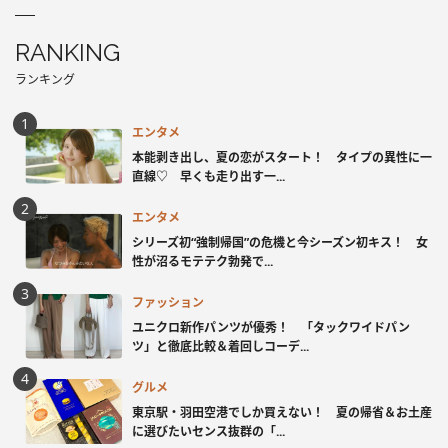
RANKING
ランキング
エンタメ
本能剥き出し、夏の恋がスタート！ タイプの異性に一
直線♡ 早くも走り出す一...
エンタメ
シリーズ初“強制帰国”の危機と今シーズン初キス！ 女
性が沼るモテテク勃発で...
ファッション
ユニクロ新作パンツが優秀！ 「タックワイドパン
ツ」と徹底比較＆着回しコーデ...
グルメ
東京駅・羽田空港でしか買えない！ 夏の帰省＆お土産
に選びたいセンス抜群の「...