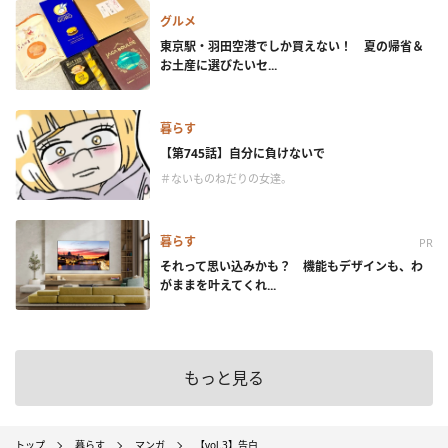
グルメ
東京駅・羽田空港でしか買えない！ 夏の帰省＆
お土産に選びたいセ...
暮らす
【第745話】自分に負けないで
＃ないものねだりの女達。
暮らす
PR
それって思い込みかも？ 機能もデザインも、わ
がままを叶えてくれ...
もっと見る
トップ
暮らす
マンガ
【vol.3】告白