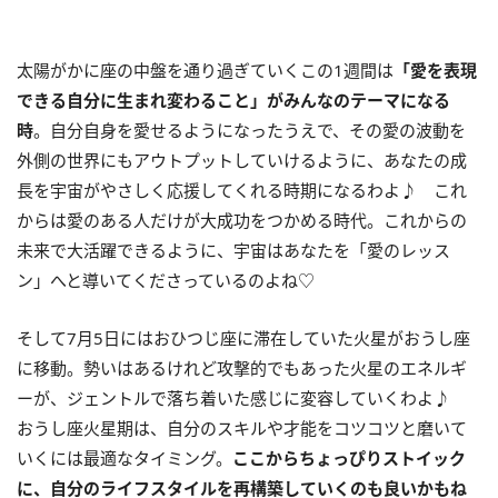
太陽がかに座の中盤を通り過ぎていくこの
1
週間は
「愛を表現
できる自分に生まれ変わること」がみんなのテーマになる
時
。自分自身を愛せるようになったうえで、その愛の波動を
外側の世界にもアウトプットしていけるように、あなたの成
長を宇宙がやさしく応援してくれる時期になるわよ♪ これ
からは愛のある人だけが大成功をつかめる時代。これからの
未来で大活躍できるように、宇宙はあなたを「愛のレッス
ン」へと導いてくださっているのよね♡
そして7月5日にはおひつじ座に滞在していた火星がおうし座
に移動。勢いはあるけれど攻撃的でもあった火星のエネルギ
ーが、ジェントルで落ち着いた感じに変容していくわよ♪
おうし座火星期は、自分のスキルや才能をコツコツと磨いて
いくには最適なタイミング。
ここからちょっぴりストイック
に、自分のライフスタイルを再構築していくのも良いかもね