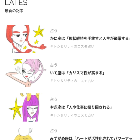
LATEST
最新の記事
占う
かに座は「現状維持を手放すと人生が飛躍する」
＃トシ＆リティのコスモ占い
占う
いて座は「カリスマ性が高まる」
＃トシ＆リティのコスモ占い
占う
やぎ座は「人や仕事に振り回される」
＃トシ＆リティのコスモ占い
占う
みずがめ座は「ハートが活性化されてパワーアッ