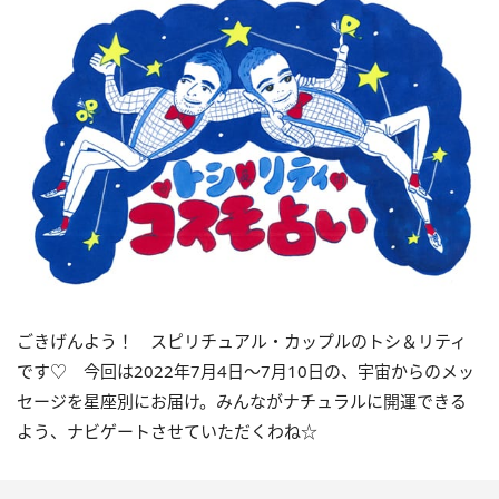
ごきげんよう！ スピリチュアル・カップルのトシ＆リティ
です♡ 今回は
2022
年7月
4
日〜
7
月
10
日の、宇宙からのメッ
セージを星座別にお届け。みんながナチュラルに開運できる
よう、ナビゲートさせていただくわね☆