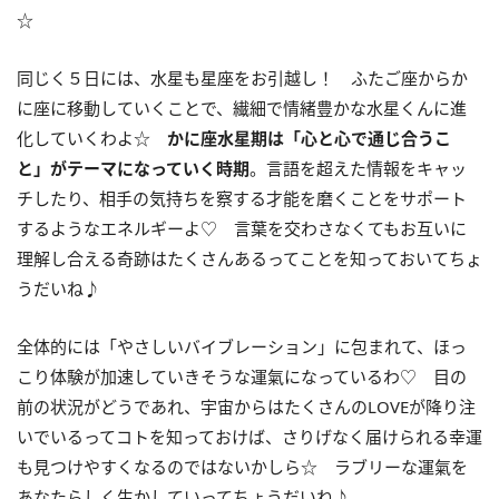
☆
同じく５日には、水星も星座をお引越し！ ふたご座からか
に座に移動していくことで、繊細で情緒豊かな水星くんに進
化していくわよ☆
かに座水星期は「心と心で通じ合うこ
と」がテーマになっていく時期
。言語を超えた情報をキャッ
チしたり、相手の気持ちを察する才能を磨くことをサポート
するようなエネルギーよ♡ 言葉を交わさなくてもお互いに
理解し合える奇跡はたくさんあるってことを知っておいてちょ
うだいね♪
全体的には「やさしいバイブレーション」に包まれて、ほっ
こり体験が加速していきそうな運氣になっているわ♡ 目の
前の状況がどうであれ、宇宙からはたくさんのLOVEが降り注
いでいるってコトを知っておけば、さりげなく届けられる幸運
も見つけやすくなるのではないかしら☆ ラブリーな運氣を
あなたらしく生かしていってちょうだいね♪