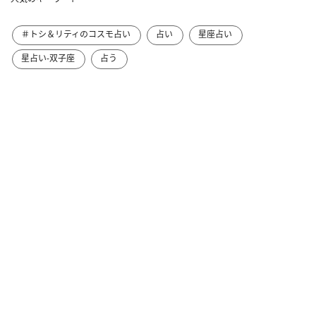
＃トシ＆リティのコスモ占い
占い
星座占い
星占い-双子座
占う