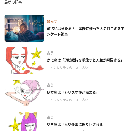
最新の記事
暮らす
AI占いは当たる？ 実際に使った人の口コミをア
ンケート調査
占う
かに座は「現状維持を手放すと人生が飛躍する」
＃トシ＆リティのコスモ占い
占う
いて座は「カリスマ性が高まる」
＃トシ＆リティのコスモ占い
占う
やぎ座は「人や仕事に振り回される」