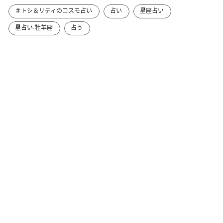
＃トシ＆リティのコスモ占い
占い
星座占い
星占い-牡羊座
占う