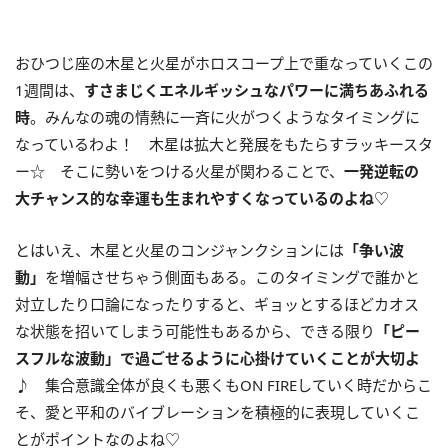
おひつじ座の木星と火星がホロスコープ上で重なっていくこの
1
週間は、
すさまじくエネルギッシュなパワーに満ちあふれる
時
。みんなの魂の情熱に一斉に火がつくようなタイミングに
なっているわよ！ 木星は拡大と発展をもたらすラッキースタ
ー☆ そこに勢いをつける火星が関わることで、
一発逆転の
大チャンス的な幸運も生まれやすくなっているのよね
♡
とはいえ、木星と火星のコンジャンクションには
「争い波
動」
を増幅させちゃう側面もある。このタイミングで誰かと
対立したり口論になったりすると、ギョッとするほどカオス
な状態を招いてしまう可能性もあるから、できる限り
「ピー
スフルな波動」で過ごせるように心掛けていくことが大切よ
♪ 集合意識全体が良くも悪くも
ON FIRE
していく時だからこ
そ、愛と平和のバイブレーションを積極的に表現していくこ
とがポイントなのよね♡