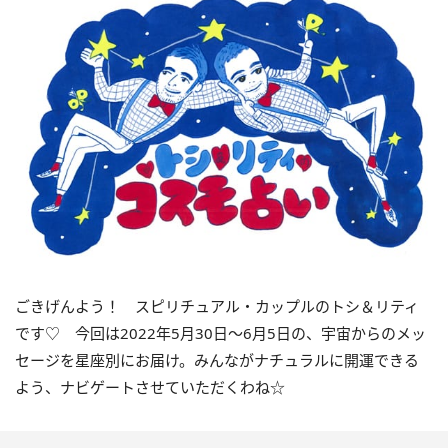
ごきげんよう！ スピリチュアル・カップルのトシ＆リティ
です♡ 今回は
2022
年5月
30
日〜
6
月
5
日の、宇宙からのメッ
セージを星座別にお届け。みんながナチュラルに開運できる
よう、ナビゲートさせていただくわね☆