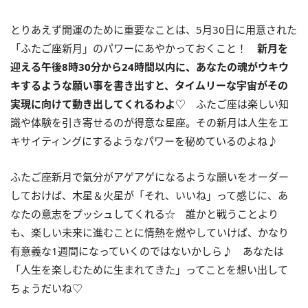
とりあえず開運のために重要なことは、
5
月
30
日に用意された
「ふたご座新月」のパワーにあやかっておくこと！
新月を
迎える午後
8
時
30
分から
24
時間以内に、あなたの魂がウキウ
キするような願い事を書き出すと、タイムリーな宇宙がその
実現に向けて動き出してくれるわよ
♡ ふたご座は楽しい知
識や体験を引き寄せるのが得意な星座。その新月は人生をエ
キサイティングにするようなパワーを秘めているのよね♪
ふたご座新月で氣分がアゲアゲになるような願いをオーダー
しておけば、木星＆火星が「それ、いいね」って感じに、あ
なたの意志をプッシュしてくれる☆ 誰かと戦うことより
も、楽しい未来に進むことに情熱を燃やしていけば、かなり
有意義な
1
週間になっていくのではないかしら♪ あなたは
「人生を楽しむために生まれてきた」ってことを想い出して
ちょうだいね♡