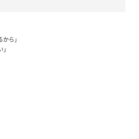
るから」
い」