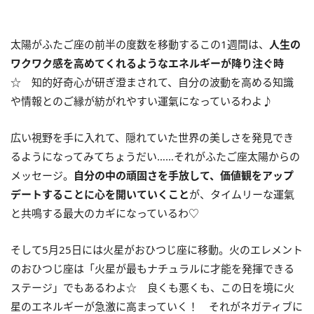
太陽がふたご座の前半の度数を移動するこの
1
週間は、
人生の
ワクワク感を高めてくれるようなエネルギーが降り注ぐ時
☆ 知的好奇心が研ぎ澄まされて、自分の波動を高める知識
や情報とのご縁が紡がれやすい運氣になっているわよ♪
広い視野を手に入れて、隠れていた世界の美しさを発見でき
るようになってみてちょうだい……それがふたご座太陽からの
メッセージ。
自分の中の頑固さを手放して、価値観をアップ
デートすることに心を開いていくこと
が、タイムリーな運氣
と共鳴する最大のカギになっているわ♡
そして
5
月
25
日には火星がおひつじ座に移動。火のエレメント
のおひつじ座は「火星が最もナチュラルに才能を発揮できる
ステージ」でもあるわよ☆ 良くも悪くも、この日を境に火
星のエネルギーが急激に高まっていく！ それがネガティブに