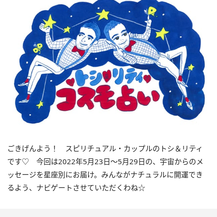
ごきげんよう！ スピリチュアル・カップルのトシ＆リティ
です♡ 今回は
2022
年5月
23
日〜
5
月
29
日の、宇宙からのメ
ッセージを星座別にお届け。みんながナチュラルに開運でき
るよう、ナビゲートさせていただくわね☆