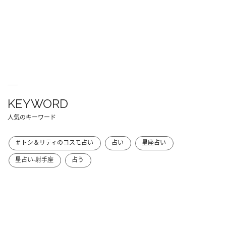
KEYWORD
人気のキーワード
＃トシ＆リティのコスモ占い
占い
星座占い
星占い-射手座
占う