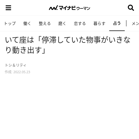
占う
トップ
働く
整える
磨く
恋する
暮らす
メ
いて座は「停滞していた物事がいきな
り動き出す」
トシ＆リティ
作成: 2022.05.23