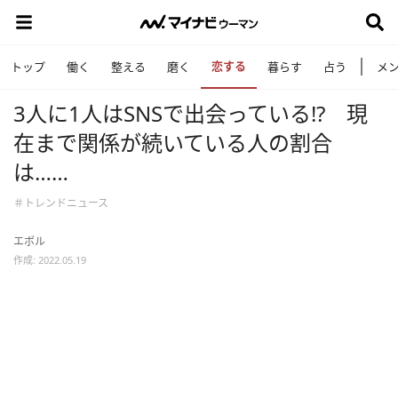
恋する
トップ
働く
整える
磨く
暮らす
占う
メ
3人に1人はSNSで出会っている!? 現
在まで関係が続いている人の割合
は……
＃トレンドニュース
エボル
作成: 2022.05.19