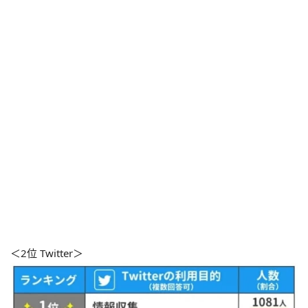
＜2位 Twitter＞