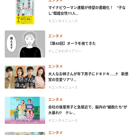
エンタメ
マイナビウーマン連載が待望の書籍化！ “子な
し”既婚女性11人...
＃エンタメニュース
エンタメ
【第43回】オーラを視てきた
＃しごおわダイアリー
エンタメ
大人なお姉さんが年下男子にドキドキ……!! 新感
覚の恋愛リアリ...
＃エンタメニュース
エンタメ
会社の後輩男子と急接近で、脳内の“細胞たち”が
大暴れ!? テレ...
＃エンタメニュース
エンタメ