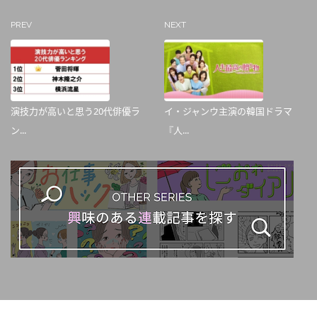
PREV
NEXT
演技力が高いと思う20代俳優ラ
イ・ジャンウ主演の韓国ドラマ
ン...
『人...