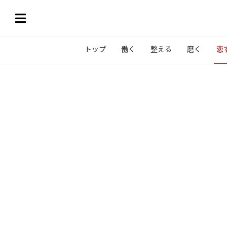
トップ
働く
整える
磨く
恋