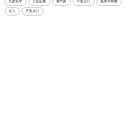
九星気学
人気記事
専門家
干支占い
寅年の特徴
占う
干支占い