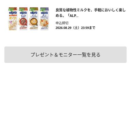
良質な植物性ミルクを、手軽においしく楽し
める。「ALP...
申込締切
2026.08.29（土）23:59まで
プレゼント＆モニター一覧を見る