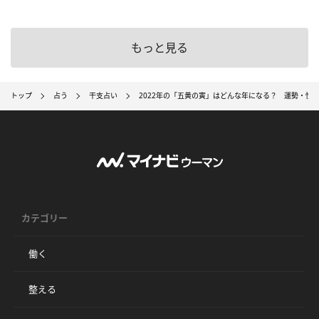
もっと見る
トップ
占う
干支占い
2022年の「五黄の寅」はどんな年になる？ 運勢・性
カテゴリー
働く
整える