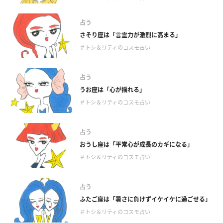
占う
さそり座は「言霊力が激烈に高まる」
＃トシ＆リティのコスモ占い
占う
うお座は「心が揺れる」
＃トシ＆リティのコスモ占い
占う
おうし座は「平常心が成長のカギになる」
＃トシ＆リティのコスモ占い
占う
ふたご座は「暑さに負けずイケイケに過ごせる」
＃トシ＆リティのコスモ占い