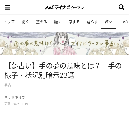
占う
トップ
働く
整える
磨く
恋する
暮らす
メ
【夢占い】手の夢の意味とは？ 手の
様子・状況別暗示23選
夢占い
ヤササキミカ
更新: 2023.11.15