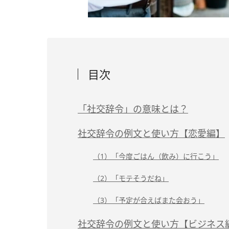
目次
「社交辞令」の意味とは？
社交辞令の例文と使い方【恋愛編】
（1）「今度ごはん（飲み）に行こう」
（2）「モテそうだね」
（3）「予定が合えばまた会おう」
社交辞令の例文と使い方【ビジネス