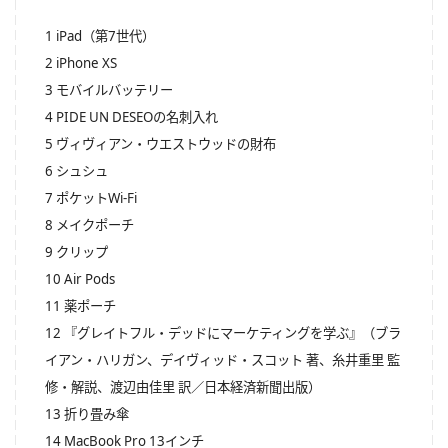
1 iPad（第7世代）
2 iPhone XS
3 モバイルバッテリー
4 PIDE UN DESEOの名刺入れ
5 ヴィヴィアン・ウエストウッドの財布
6 シュシュ
7 ポケットWi-Fi
8 メイクポーチ
9 クリップ
10 Air Pods
11 薬ポーチ
12 『グレイトフル・デッドにマーケティングを学ぶ』（ブラ
イアン・ハリガン、デイヴィッド・スコット 著、糸井重里 監
修・解説、渡辺由佳里 訳／日本経済新聞出版）
13 折り畳み傘
14 MacBook Pro 13インチ