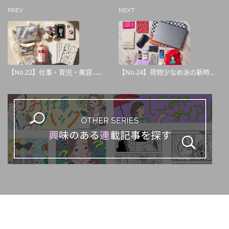
PREV
NEXT
【No.22】仕事・育児・美容…...
【No.24】荷物少なめ派の新時...