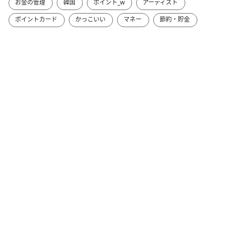
お金の管理
韓国
ポイント_w
アーティスト
ポイントカード
かっこいい
マネー
節約・貯金