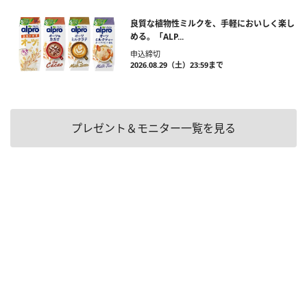
良質な植物性ミルクを、手軽においしく楽し
める。「ALP...
申込締切
2026.08.29（土）23:59まで
プレゼント＆モニター一覧を見る