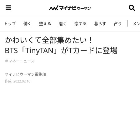
トップ
働く
整える
磨く
恋する
暮らす
占う
メ
かわいくて全部集めたい！
BTS「TinyTAN」がTカードに登場
＃マネーニュース
マイナビウーマン編集部
作成: 2022.02.10