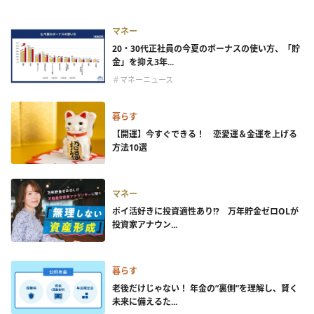
マネー
20・30代正社員の今夏のボーナスの使い方、「貯
金」を抑え3年...
＃マネーニュース
暮らす
【開運】今すぐできる！ 恋愛運＆金運を上げる
方法10選
マネー
ポイ活好きに投資適性あり!? 万年貯金ゼロOLが
投資家アナウン...
暮らす
老後だけじゃない！ 年金の”裏側”を理解し、賢く
未来に備えるた...