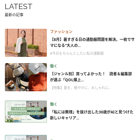
LATEST
最新の記事
ファッション
【8月】暑すぎる日の通勤服問題を解決。一枚でサ
マになる“大人の...
#今日もちゃんとしたい私の通勤服
働く
【ジャンル別】買ってよかった！ 読者＆編集部
が選ぶ「QOL爆上...
【特集】夏を、軽やかに、おしゃれに。
働く
「私には無理」を抜け出した30歳がAIと見つけた
新しいキャリア...