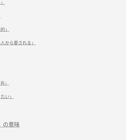
ル」
」
撃的」
の人から愛される」
前兆」
したい」
」の意味
」