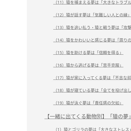
（11）猿を捕まえる夢は「大きなトラブ
（12）猿が話す夢は「気難しい人との縁
（13）猿を追い払う・猿と戦う夢は「攻
（14）猿をかわいいと感じる夢は「周り
（15）猿を助ける夢は「信頼を得る」
（16）猿から逃げる夢は「苦手克服」
（17）猿が家に入ってくる夢は「不吉な
（18）猿が寝ている夢は「全てを投げ出
（19）猿が泳ぐ夢は「責任感の欠如」
【一緒に出てくる動物別】「猿の夢
（1）猿とゴリラの夢は「大きなストレス