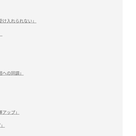
受け入れられない」
」
囲への同調」
運アップ」
プ」