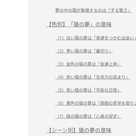
夢の中の猿が象徴するのは「ずる賢さ」
【色別】「猿の夢」の意味
（1）白い猿の夢は「幸運をつかむ出会い
（2）黒い猿の夢は「裏切り」
（3）金色の猿の夢は「金運上昇」
（4）赤い猿の夢は「生命力の高まり」
（5）青い猿の夢は「平和な日常」
（6）黄色の猿の夢は「周囲の意見を取り
（7）緑の猿の夢は「心身の安定」
【シーン別】猿の夢の意味